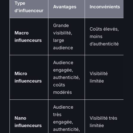
Type
Avantages
Inconvénients
d'influenceur
Grande
Coûts élevés,
Macro
visibilité,
moins
influenceurs
large
d’authenticité
audience
Audience
engagée,
Micro
Visibilité
authenticité,
influenceurs
limitée
coûts
modérés
Audience
très
Nano
Visibilité très
engagée,
influenceurs
limitée
authenticité,